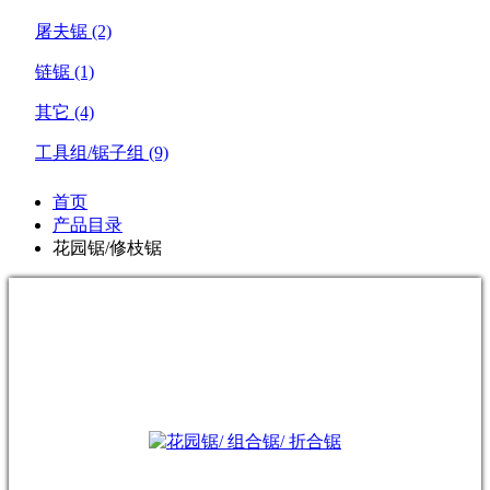
屠夫锯
(2)
链锯
(1)
其它
(4)
工具组/锯子组
(9)
首页
产品目录
花园锯/修枝锯