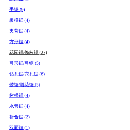
手锯
(9)
板模锯
(4)
夹背锯
(4)
方形锯
(4)
花园锯/修枝锯
(27)
弓形锯/弓锯
(5)
钻孔锯/穴孔锯
(6)
镂锯/雕花锯
(5)
树根锯
(4)
水管锯
(4)
折合锯
(2)
双面锯
(1)