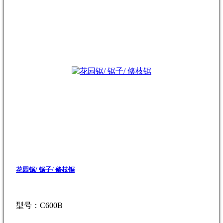
花园锯/ 锯子/ 修枝锯
型号：C600B