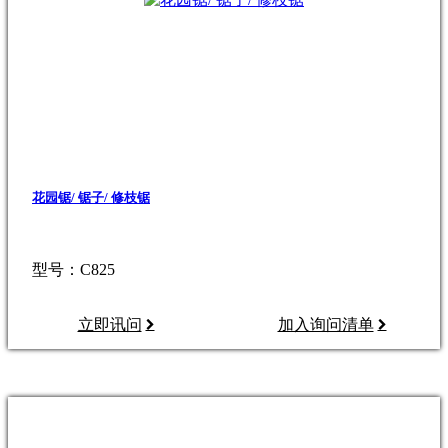
花园锯/ 锯子/ 修枝锯
型号：C825
立即讯问
加入询问清单