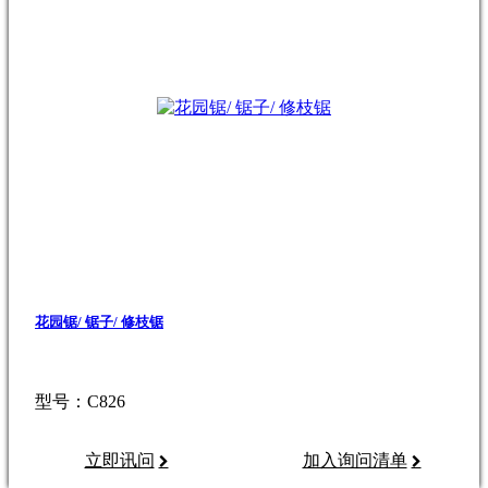
花园锯/ 锯子/ 修枝锯
型号：C826
立即讯问
加入询问清单