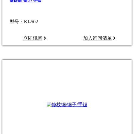
修枝锯/ 锯子/ 手锯
型号：KJ-502
立即讯问
加入询问清单