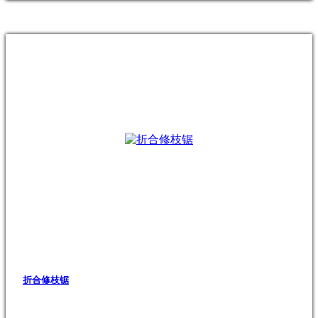
折合修枝锯