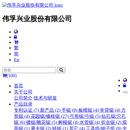
伟孚兴业股份有限公司
繁
简
En
(100)
首页
关于公司
公司简介
技术与研发
产品目录
专利认证 (7)
新产品 (2)
手锯 (9)
板模锯 (4)
夹背锯 (4)
方
形锯 (4)
花园锯/修枝锯 (27)
弓形锯/弓锯 (5)
钻孔锯/穴孔
锯 (6)
镂锯/雕花锯 (5)
树根锯 (4)
水管锯 (4)
折合锯 (2)
双
面锯 (1)
屠夫锯 (2)
链锯 (1)
其它 (4)
工具组/锯子组 (9)
全