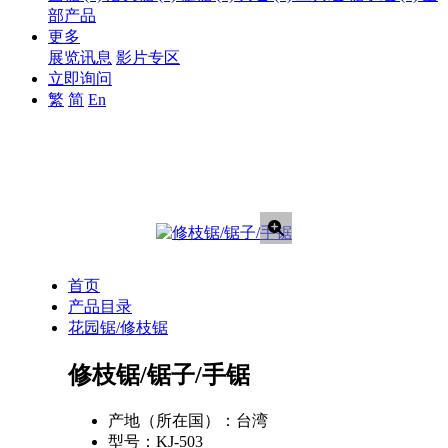
部产品
更多
展览讯息
影片专区
立即询问
繁
简
En
首页
产品目录
花园锯/修枝锯
修枝锯/锯子/手锯
产地（所在国）：
台湾
型号：
KJ-503