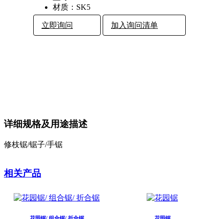
材质：
SK5
立即询问
加入询问清单
详细规格及用途描述
修枝锯/锯子/手锯
相关产品
花园锯/ 组合锯/ 折合锯
花园锯