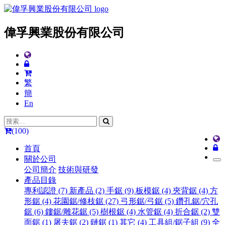
偉孚興業股份有限公司
繁
簡
En
(100)
首頁
關於公司
公司簡介
技術與研發
產品目錄
專利認證 (7)
新產品 (2)
手鋸 (9)
板模鋸 (4)
夾背鋸 (4)
方
形鋸 (4)
花園鋸/修枝鋸 (27)
弓形鋸/弓鋸 (5)
鑽孔鋸/穴孔
鋸 (6)
鏤鋸/雕花鋸 (5)
樹根鋸 (4)
水管鋸 (4)
折合鋸 (2)
雙
面鋸 (1)
屠夫鋸 (2)
鏈鋸 (1)
其它 (4)
工具組/鋸子組 (9)
全