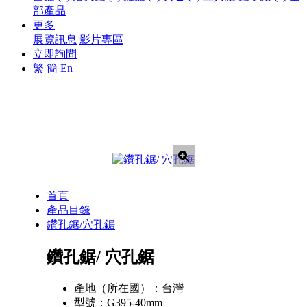
部產品
更多
展覽訊息
影片專區
立即詢問
繁
簡
En
首頁
產品目錄
鑽孔鋸/穴孔鋸
鑽孔鋸/ 穴孔鋸
產地（所在國）：
台灣
型號：
G395-40mm