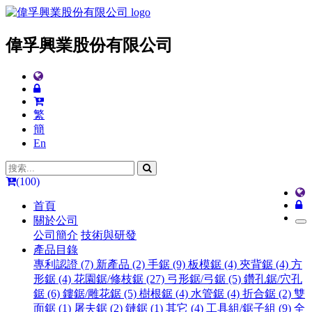
偉孚興業股份有限公司
繁
簡
En
(100)
首頁
關於公司
公司簡介
技術與研發
產品目錄
專利認證 (7)
新產品 (2)
手鋸 (9)
板模鋸 (4)
夾背鋸 (4)
方
形鋸 (4)
花園鋸/修枝鋸 (27)
弓形鋸/弓鋸 (5)
鑽孔鋸/穴孔
鋸 (6)
鏤鋸/雕花鋸 (5)
樹根鋸 (4)
水管鋸 (4)
折合鋸 (2)
雙
面鋸 (1)
屠夫鋸 (2)
鏈鋸 (1)
其它 (4)
工具組/鋸子組 (9)
全