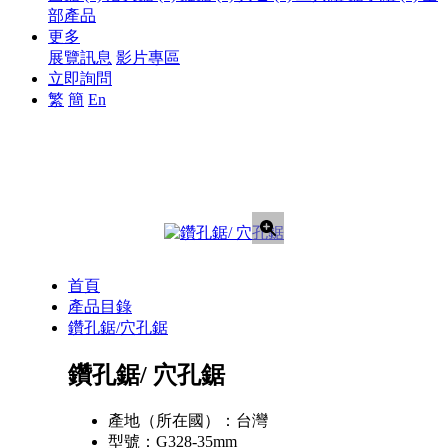
部產品
更多
展覽訊息
影片專區
立即詢問
繁
簡
En
首頁
產品目錄
鑽孔鋸/穴孔鋸
鑽孔鋸/ 穴孔鋸
產地（所在國）：
台灣
型號：
G328-35mm