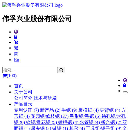
伟孚兴业股份有限公司
繁
简
En
(100)
首页
关于公司
公司简介
技术与研发
产品目录
专利认证 (7)
新产品 (2)
手锯 (9)
板模锯 (4)
夹背锯 (4)
方
形锯 (4)
花园锯/修枝锯 (27)
弓形锯/弓锯 (5)
钻孔锯/穴孔
锯 (6)
镂锯/雕花锯 (5)
树根锯 (4)
水管锯 (4)
折合锯 (2)
双
面锯 (1)
屠夫锯 (2)
链锯 (1)
其它 (4)
工具组/锯子组 (9)
全