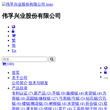
伟孚兴业股份有限公司
繁
简
En
(100)
首页
关于公司
公司简介
技术与研发
产品目录
专利认证 (7)
新产品 (2)
手锯 (9)
板模锯 (4)
夹背锯 (4)
方
形锯 (4)
花园锯/修枝锯 (27)
弓形锯/弓锯 (5)
钻孔锯/穴孔
锯 (6)
镂锯/雕花锯 (5)
树根锯 (4)
水管锯 (4)
折合锯 (2)
双
面锯 (1)
屠夫锯 (2)
链锯 (1)
其它 (4)
工具组/锯子组 (9)
全