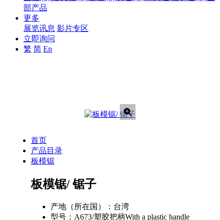
部产品
更多
展览讯息
影片专区
立即询问
繁
简
En
首页
产品目录
板模锯
板模锯/ 锯子
产地（所在国）：
台湾
型号：
A673/塑胶把柄With a plastic handle