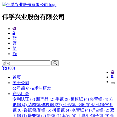
伟孚兴业股份有限公司
繁
简
En
(100)
首页
关于公司
公司简介
技术与研发
产品目录
专利认证 (7)
新产品 (2)
手锯 (9)
板模锯 (4)
夹背锯 (4)
方
形锯 (4)
花园锯/修枝锯 (27)
弓形锯/弓锯 (5)
钻孔锯/穴孔
锯 (6)
镂锯/雕花锯 (5)
树根锯 (4)
水管锯 (4)
折合锯 (2)
双
面锯 (1)
屠夫锯 (2)
链锯 (1)
其它 (4)
工具组/锯子组 (9)
全