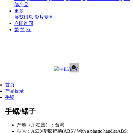
部产品
更多
展览讯息
影片专区
立即询问
繁
简
En
首页
产品目录
手锯
手锯/锯子
产地（所在国）：
台湾
型号：
A633/塑胶把柄(ABS)/ With a plastic handle(ABS)