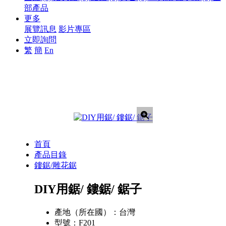
部產品
更多
展覽訊息
影片專區
立即詢問
繁
簡
En
首頁
產品目錄
鏤鋸/雕花鋸
DIY用鋸/ 鏤鋸/ 鋸子
產地（所在國）：
台灣
型號：
F201