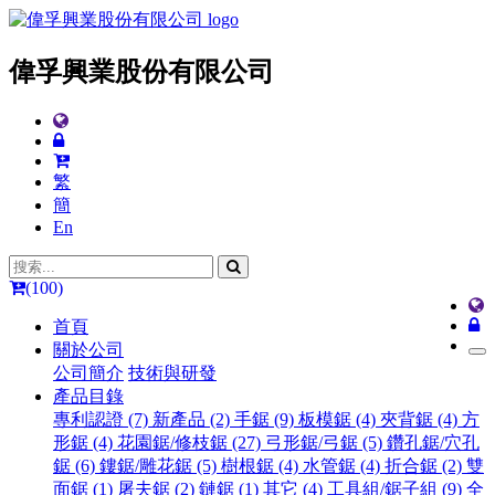
偉孚興業股份有限公司
繁
簡
En
(100)
首頁
關於公司
公司簡介
技術與研發
產品目錄
專利認證 (7)
新產品 (2)
手鋸 (9)
板模鋸 (4)
夾背鋸 (4)
方
形鋸 (4)
花園鋸/修枝鋸 (27)
弓形鋸/弓鋸 (5)
鑽孔鋸/穴孔
鋸 (6)
鏤鋸/雕花鋸 (5)
樹根鋸 (4)
水管鋸 (4)
折合鋸 (2)
雙
面鋸 (1)
屠夫鋸 (2)
鏈鋸 (1)
其它 (4)
工具組/鋸子組 (9)
全