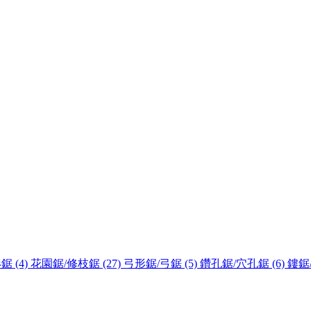
鋸 (4)
花園鋸/修枝鋸 (27)
弓形鋸/弓鋸 (5)
鑽孔鋸/穴孔鋸 (6)
鏤鋸/