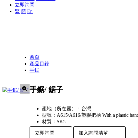
立即詢問
繁
簡
En
首頁
產品目錄
手鋸
手鋸/ 鋸子
產地（所在國）：
台灣
型號：
A615/A616/塑膠把柄 With a plastic hand
材質：
SK5
立即詢問
加入詢問清單