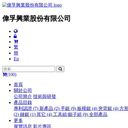
偉孚興業股份有限公司
繁
簡
En
(100)
首頁
關於公司
公司簡介
技術與研發
產品目錄
專利認證 (7)
新產品 (2)
手鋸 (9)
板模鋸 (4)
夾背鋸 (4)
方形
(2)
鏈鋸 (1)
其它 (4)
工具組/鋸子組 (9)
全部產品
更多
展覽訊息
影片專區